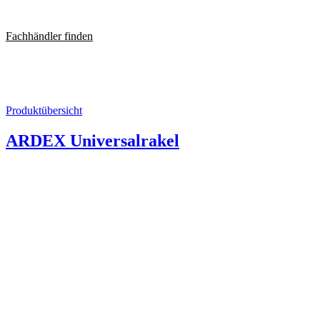
Skip
to
Fachhändler finden
content
Produktübersicht
ARDEX Universalrakel