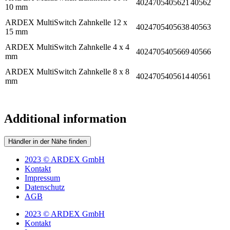
4024705405621
40562
10 mm
ARDEX MultiSwitch Zahnkelle 12 x
4024705405638
40563
15 mm
ARDEX MultiSwitch Zahnkelle 4 x 4
4024705405669
40566
mm
ARDEX MultiSwitch Zahnkelle 8 x 8
4024705405614
40561
mm
Additional information
Händler in der Nähe finden
2023 © ARDEX GmbH
Kontakt
Impressum
Datenschutz
AGB
2023 © ARDEX GmbH
Kontakt