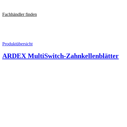
Skip
to
Fachhändler finden
content
Produktübersicht
ARDEX MultiSwitch-Zahnkellenblätter